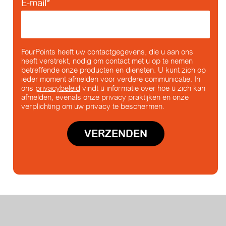
E-mail
*
FourPoints heeft uw contactgegevens, die u aan ons
heeft verstrekt, nodig om contact met u op te nemen
betreffende onze producten en diensten. U kunt zich op
ieder moment afmelden voor verdere communicatie. In
ons
privacybeleid
vindt u informatie over hoe u zich kan
afmelden, evenals onze privacy praktijken en onze
verplichting om uw privacy te beschermen.