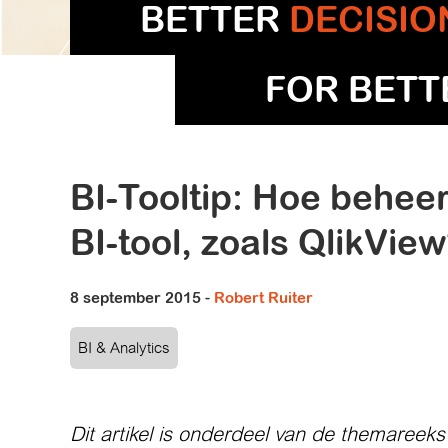
BETTER
DECISIO
FOR BET
BI-Tooltip: Hoe beheer
BI-tool, zoals QlikVie
8 september 2015
-
Robert Ruiter
BI & Analytics
Dit artikel is onderdeel van de themareek