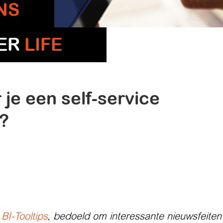
NS
TER
LIFE
 je een self-service
w?
s
BI-Tooltips
, bedoeld om interessante nieuwsfeiten