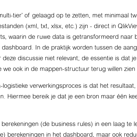
lti-tier’ of gelaagd op te zetten, met minimaal tw
anden (xml, txt, xlsx, etc.) zijn - direct in Qlik
s, waarin de ruwe data is getransformeerd naar b
ke dashboard. In de praktijk worden tussen de aa
 deze discussie niet relevant; de essentie is dat j
e we ook in de mappen-structuur terug willen zien 
logistieke verwerkingsproces is dat het resultaat,
 Hiermee bereik je dat je een bron maar één keer
berekeningen (de business rules) in een laag te le
ge) berekeningen in het dashboard, maar ook redun