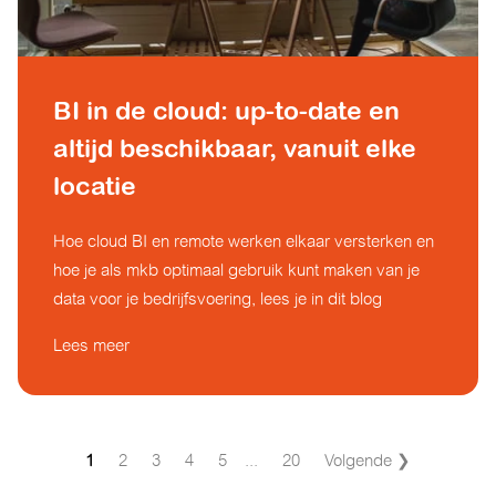
BI in de cloud: up-to-date en
altijd beschikbaar, vanuit elke
locatie
Hoe cloud BI en remote werken elkaar versterken en
hoe je als mkb optimaal gebruik kunt maken van je
data voor je bedrijfsvoering, lees je in dit blog
Lees meer
1
2
3
4
5
...
20
Volgende ❯