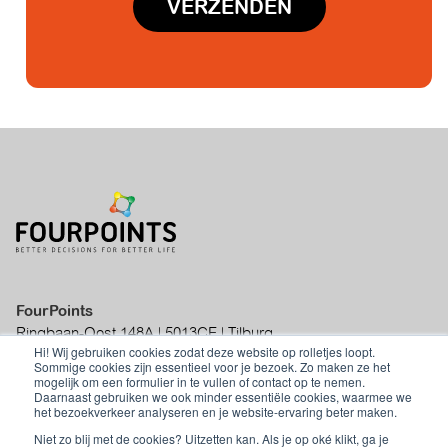
FourPoints
Ringbaan-Oost 148A | 5013CE | Tilburg
Hi! Wij gebruiken cookies zodat deze website op rolletjes loopt.
|
info@fourpoints.nl
|
+31 (0)70 - 219 01
Sommige cookies zijn essentieel voor je bezoek. Zo maken ze het
50
mogelijk om een formulier in te vullen of contact op te nemen.
Daarnaast gebruiken we ook minder essentiële cookies, waarmee we
het bezoekverkeer analyseren en je website-ervaring beter maken.
Niet zo blij met de cookies? Uitzetten kan. Als je op oké klikt, ga je