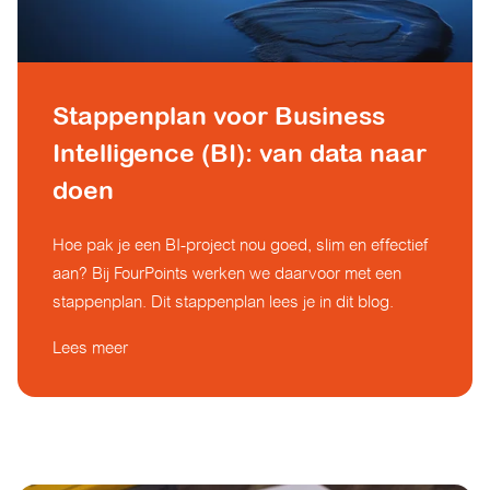
Stappenplan voor Business
Intelligence (BI): van data naar
doen
Hoe pak je een BI-project nou goed, slim en effectief
aan? Bij FourPoints werken we daarvoor met een
stappenplan. Dit stappenplan lees je in dit blog.
Lees meer