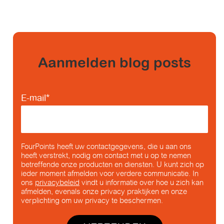
Aanmelden blog posts
E-mail
*
FourPoints heeft uw contactgegevens, die u aan ons
heeft verstrekt, nodig om contact met u op te nemen
betreffende onze producten en diensten. U kunt zich op
ieder moment afmelden voor verdere communicatie. In
ons
privacybeleid
vindt u informatie over hoe u zich kan
afmelden, evenals onze privacy praktijken en onze
verplichting om uw privacy te beschermen.