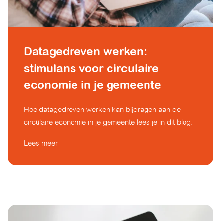
Datagedreven werken:
stimulans voor circulaire
economie in je gemeente
Hoe datagedreven werken kan bijdragen aan de
circulaire economie in je gemeente lees je in dit blog.
Lees meer