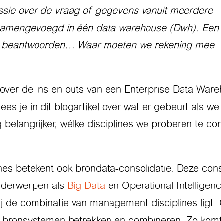
cussie over de vraag of gegevens vanuit meerdere
samengevoegd in één data warehouse (Dwh). Een
mag beantwoorden… Waar moeten we rekening mee
n over de ins en outs van een Enterprise Data Ware
 lees je in dit blogartikel over wat er gebeurt als
belangrijker, wélke disciplines we proberen te co
s betekent ook brondata-consolidatie. Deze conso
onderwerpen als
Big Data
en Operational Intelligenc
ij de combinatie van management-disciplines lig
re bronsystemen betrekken en combineren. Zo komt