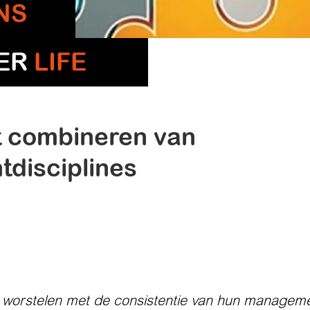
NS
TER
LIFE
t combineren van
disciplines
 worstelen met de consistentie van hun managem