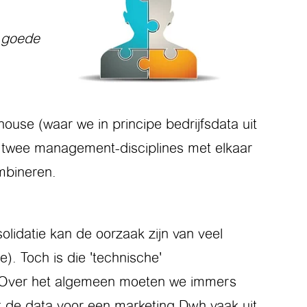
 goede
house (waar we in principe bedrijfsdata uit
 we twee management-disciplines met elkaar
mbineren.
lidatie kan de oorzaak zijn van veel
e). Toch is die 'technische'
t. Over het algemeen moeten we immers
 de data voor een marketing Dwh vaak uit