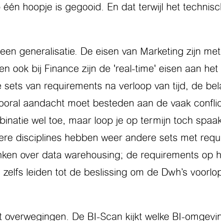
 één hoopje is gegooid. En dat terwijl het technisc
een generalisatie. De eisen van Marketing zijn me
n ook bij Finance zijn de 'real-time' eisen aan 
sets van requirements na verloop van tijd, de belan
ooral aandacht moet besteden aan de vaak conflic
natie wel toe, maar loop je op termijn toch spaa
re disciplines hebben weer andere sets met requ
enken over data warehousing; de requirements op h
n zelfs leiden tot de beslissing om de Dwh’s voorlo
t overwegingen. De BI-Scan kijkt welke BI-omgevi