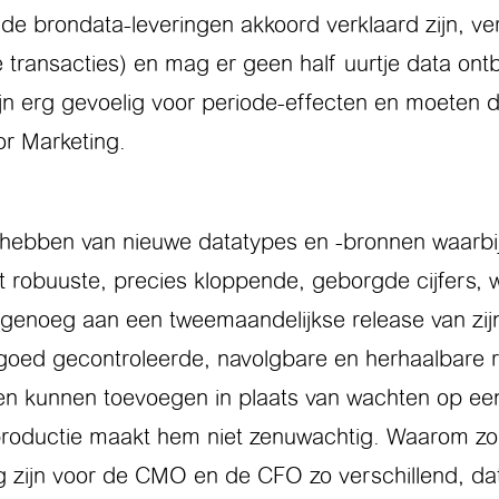
de brondata-leveringen akkoord verklaard zijn, ve
 transacties) en mag er geen half uurtje data ont
n erg gevoelig voor periode-effecten en moeten d
or Marketing.
l hebben van nieuwe datatypes en -bronnen waarbij
 robuuste, precies kloppende, geborgde cijfers, w
genoeg aan een tweemaandelijkse release van zijn
e, goed gecontroleerde, navolgbare en herhaalbare 
n kunnen toevoegen in plaats van wachten op een 
 productie maakt hem niet zenuwachtig. Waarom z
 zijn voor de CMO en de CFO zo verschillend, dat 