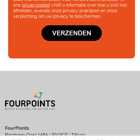
ons
privacybeleid
vindt u informatie over hoe u zich kan
afmelden, evenals onze privacy praktijken en onze
verplichting om uw privacy te beschermen.
FourPoints
Ringbaan-Oost 148A | 5013CE | Tilburg