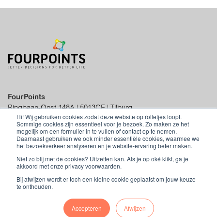
FourPoints
Ringbaan-Oost 148A | 5013CE | Tilburg
Hi! Wij gebruiken cookies zodat deze website op rolletjes loopt.
|
info@fourpoints.nl
|
+31 (0)70 - 219 01
Sommige cookies zijn essentieel voor je bezoek. Zo maken ze het
50
mogelijk om een formulier in te vullen of contact op te nemen.
Daarnaast gebruiken we ook minder essentiële cookies, waarmee we
het bezoekverkeer analyseren en je website-ervaring beter maken.
Niet zo blij met de cookies? Uitzetten kan. Als je op oké klikt, ga je
akkoord met onze privacy voorwaarden.
Privacyverklaring
|
Algemene
Bij afwijzen wordt er toch een kleine cookie geplaatst om jouw keuze
voorwaarden
te onthouden.
Accepteren
Afwijzen