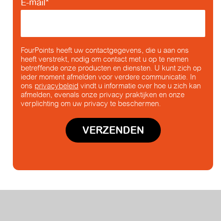
E-mail
*
FourPoints heeft uw contactgegevens, die u aan ons
heeft verstrekt, nodig om contact met u op te nemen
betreffende onze producten en diensten. U kunt zich op
ieder moment afmelden voor verdere communicatie. In
ons
privacybeleid
vindt u informatie over hoe u zich kan
afmelden, evenals onze privacy praktijken en onze
verplichting om uw privacy te beschermen.