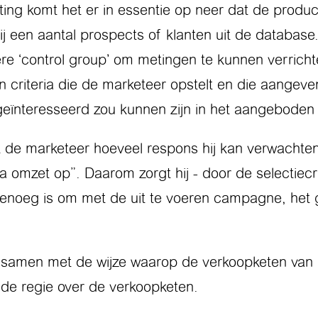
ting komt het er in essentie op neer dat de pro
 hij een aantal prospects of klanten uit de database
ere ‘control group’ om metingen te kunnen verric
van criteria die de marketeer opstelt en die aange
geïnteresseerd zou kunnen zijn in het aangeboden
et de marketeer hoeveel respons hij kan verwacht
omzet op”. Daarom zorgt hij - door de selectiecri
enoeg is om met de uit te voeren campagne, het 
 samen met de wijze waarop de verkoopketen van h
 de regie over de verkoopketen.