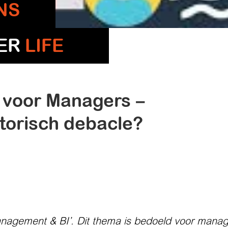
NS
TER
LIFE
e voor Managers –
torisch debacle?
anagement & BI’. Dit thema is bedoeld voor mana