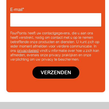
E-mail
*
FourPoints heeft uw contactgegevens, die u aan ons
heeft verstrekt, nodig om contact met u op te nemen
betreffende onze producten en diensten. U kunt zich op
ieder moment afmelden voor verdere communicatie. In
ons
privacybeleid
vindt u informatie over hoe u zich kan
afmelden, evenals onze privacy praktijken en onze
verplichting om uw privacy te beschermen.