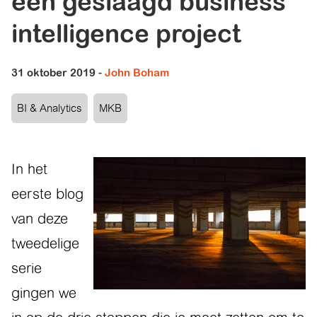
een geslaagd business
intelligence project
31 oktober 2019
-
John Boham
BI & Analytics
MKB
In het
eerste blog
van deze
tweedelige
serie
gingen we