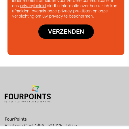
ieder moment afmelden voor verdere communicatie. In
ons
privacybeleid
vindt u informatie over hoe u zich kan
afmelden, evenals onze privacy praktijken en onze
verplichting om uw privacy te beschermen.
FourPoints
Ringbaan-Oost 148A | 5013CE | Tilburg