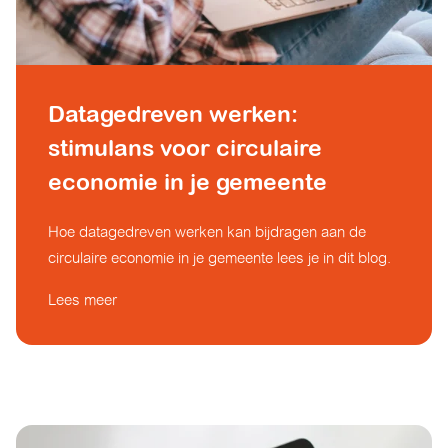
Datagedreven werken:
stimulans voor circulaire
economie in je gemeente
Hoe datagedreven werken kan bijdragen aan de
circulaire economie in je gemeente lees je in dit blog.
Lees meer