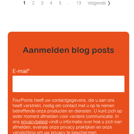
1
2
3
4
5
...
13
Volgende ❯
Aanmelden blog posts
E-mail
*
FourPoints heeft uw contactgegevens, die u aan ons
heeft verstrekt, nodig om contact met u op te nemen
betreffende onze producten en diensten. U kunt zich op
ieder moment afmelden voor verdere communicatie. In
ons
privacybeleid
vindt u informatie over hoe u zich kan
afmelden, evenals onze privacy praktijken en onze
verplichting om uw privacy te beschermen.