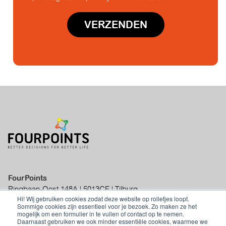
FourPoints
Ringbaan-Oost 148A | 5013CE | Tilburg
Hi! Wij gebruiken cookies zodat deze website op rolletjes loopt.
|
info@fourpoints.nl
|
+31 (0)70 - 219 01
Sommige cookies zijn essentieel voor je bezoek. Zo maken ze het
50
mogelijk om een formulier in te vullen of contact op te nemen.
Daarnaast gebruiken we ook minder essentiële cookies, waarmee we