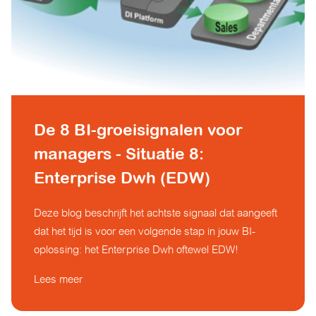
De 8 BI-groeisignalen voor
managers - Situatie 8:
Enterprise Dwh (EDW)
Deze blog beschrijft het achtste signaal dat aangeeft
dat het tijd is voor een volgende stap in jouw BI-
oplossing: het Enterprise Dwh oftewel EDW!
Lees meer