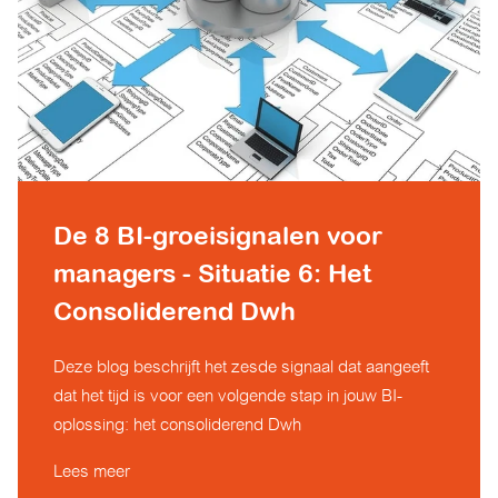
De 8 BI-groeisignalen voor
managers - Situatie 6: Het
Consoliderend Dwh
Deze blog beschrijft het zesde signaal dat aangeeft
dat het tijd is voor een volgende stap in jouw BI-
oplossing: het consoliderend Dwh
Lees meer