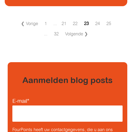
❮ Vorige
1
...
21
22
23
24
25
...
32
Volgende ❯
Aanmelden blog posts
E-mail
*
FourPoints heeft uw contactgegevens, die u aan ons