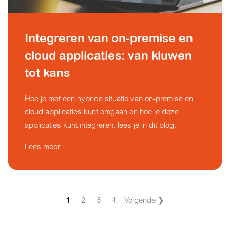
Integreren van on-premise en
cloud applicaties: van kluwen
tot kans
Hoe je met een hybride situatie van on-premise en
cloud applicaties kunt omgaan en hoe je deze
applicaties kunt integreren, lees je in dit blog.
Lees meer
1
2
3
4
Volgende ❯