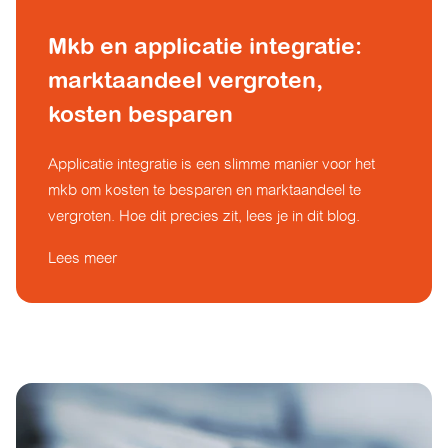
Mkb en applicatie integratie:
marktaandeel vergroten,
kosten besparen
Applicatie integratie is een slimme manier voor het
mkb om kosten te besparen en marktaandeel te
vergroten. Hoe dit precies zit, lees je in dit blog.
Lees meer