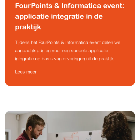
FourPoints & Informatica event:
applicatie integratie in de
praktijk
Tijdens het FourPoints & Informatica event delen we
aandachtspunten voor een soepele applicatie
integratie op basis van ervaringen uit de praktijk.
Lees meer