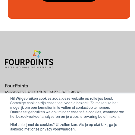
FourPoints
Ringbaan-Oost 148A | 5013CE | Tilburg
Hi! Wij gebruiken cookies zodat deze website op rolletjes loopt.
|
info@fourpoints.nl
|
+31 (0)70 - 219 01
Sommige cookies zijn essentieel voor je bezoek. Zo maken ze het
50
mogelijk om een formulier in te vullen of contact op te nemen.
Daarnaast gebruiken we ook minder essentiële cookies, waarmee we
het bezoekverkeer analyseren en je website-ervaring beter maken.
Niet zo blij met de cookies? Uitzetten kan. Als je op oké klikt, ga je
akkoord met onze privacy voorwaarden.
Privacyverklaring
|
Algemene