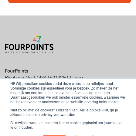
FourPoints
Ringbaan-Oost 148A | 5013CE | Tilburg
Hi! Wij gebruiken cookies zodat deze website op rolletjes loopt.
|
info@fourpoints.nl
|
+31 (0)70 - 219 01
Sommige cookies zijn essentieel voor je bezoek. Zo maken ze het
50
mogelijk om een formulier in te vullen of contact op te nemen.
Daarnaast gebruiken we ook minder essentiële cookies, waarmee we
het bezoekverkeer analyseren en je website-ervaring beter maken.
Niet zo blij met de cookies? Uitzetten kan. Als je op oké klikt, ga je
akkoord met onze privacy voorwaarden.
Privacyverklaring
|
Algemene
Bij afwijzen wordt er toch een kleine cookie geplaatst om jouw keuze
voorwaarden
te onthouden.