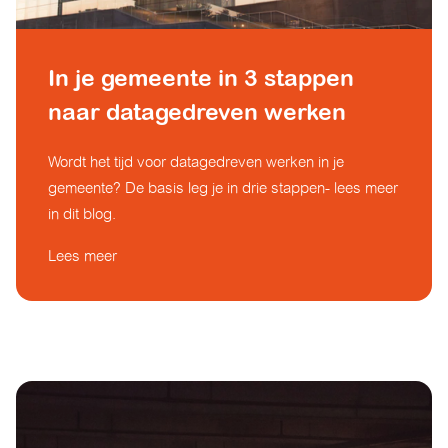
In je gemeente in 3 stappen
naar datagedreven werken
Wordt het tijd voor datagedreven werken in je
gemeente? De basis leg je in drie stappen- lees meer
in dit blog.
Lees meer