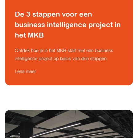
De 3 stappen voor een
business intelligence project in
het MKB
Ontdek hoe je in het MKB start met een business
intelligence project op basis van drie stappen.
Lees meer