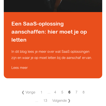
Een SaaS-oplossing
aanschaffen: hier moet je op
letten
In dit blog lees je meer over wat SaaS oplossingen
zijn en waar je op moet letten bij de aanschaf ervan.
Lees meer
❮ Vorige
1
...
4
5
6
7
8
...
13
Volgende ❯