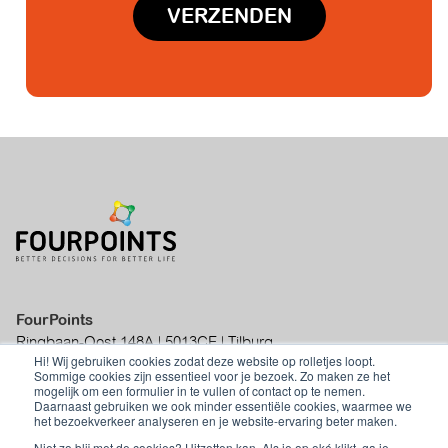
FourPoints
Ringbaan-Oost 148A | 5013CE | Tilburg
Hi! Wij gebruiken cookies zodat deze website op rolletjes loopt.
|
info@fourpoints.nl
|
+31 (0)70 - 219 01
Sommige cookies zijn essentieel voor je bezoek. Zo maken ze het
50
mogelijk om een formulier in te vullen of contact op te nemen.
Daarnaast gebruiken we ook minder essentiële cookies, waarmee we
het bezoekverkeer analyseren en je website-ervaring beter maken.
Niet zo blij met de cookies? Uitzetten kan. Als je op oké klikt, ga je