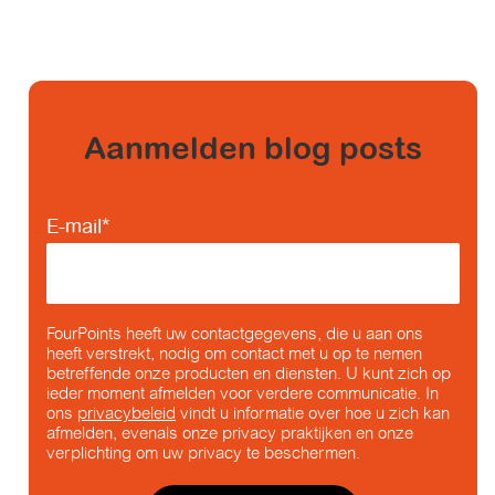
Aanmelden blog posts
E-mail
*
FourPoints heeft uw contactgegevens, die u aan ons
heeft verstrekt, nodig om contact met u op te nemen
betreffende onze producten en diensten. U kunt zich op
ieder moment afmelden voor verdere communicatie. In
ons
privacybeleid
vindt u informatie over hoe u zich kan
afmelden, evenals onze privacy praktijken en onze
verplichting om uw privacy te beschermen.