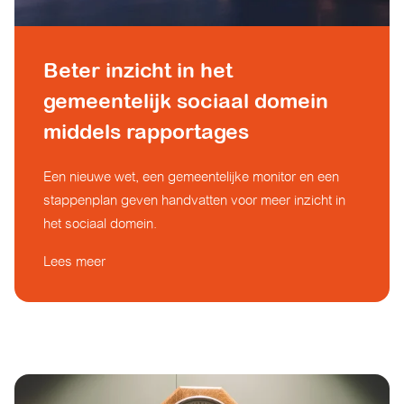
Beter inzicht in het
gemeentelijk sociaal domein
middels rapportages
Een nieuwe wet, een gemeentelijke monitor en een
stappenplan geven handvatten voor meer inzicht in
het sociaal domein.
Lees meer