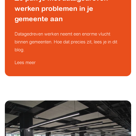
werken problemen in je
gemeente aan
Datagedreven werken neemt een enorme vlucht
binnen gemeenten. Hoe dat precies zit, lees je in dit
blog.
Lees meer