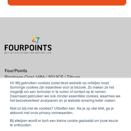
FourPoints
Ringbaan-Oost 148A | 5013CE | Tilburg
Hi! Wij gebruiken cookies zodat deze website op rolletjes loopt.
|
info@fourpoints.nl
|
+31 (0)70 - 219 01
Sommige cookies zijn essentieel voor je bezoek. Zo maken ze het
50
mogelijk om een formulier in te vullen of contact op te nemen.
Daarnaast gebruiken we ook minder essentiële cookies, waarmee we
het bezoekverkeer analyseren en je website-ervaring beter maken.
Niet zo blij met de cookies? Uitzetten kan. Als je op oké klikt, ga je
akkoord met onze privacy voorwaarden.
Privacyverklaring
|
Algemene
Bij afwijzen wordt er toch een kleine cookie geplaatst om jouw keuze
voorwaarden
te onthouden.