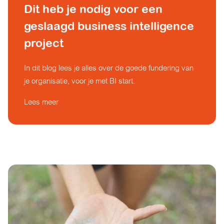
Dit heb je nodig voor een
geslaagd business intelligence
project
In dit blog lees je alles over de goede fundering van
je organisatie, voor je met BI start.
Lees meer